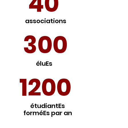
40
associations
300
éluEs
1200
étudiantEs
forméEs par an