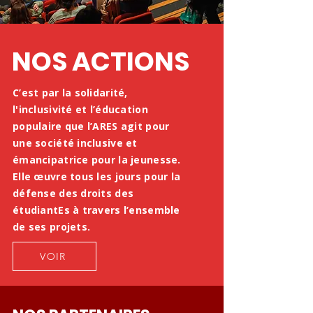
NOS ACTIONS
C’est par la solidarité,
l'inclusivité et l’éducation
populaire que l’ARES agit pour
une société inclusive et
émancipatrice pour la jeunesse.
Elle œuvre tous les jours pour la
défense des droits des
étudiantEs à travers l’ensemble
de ses projets.
VOIR