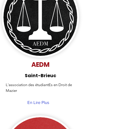
AEDM
Saint-Brieuc
L'association des étudiantEs en Droit de
Mazier
En Lire Plus